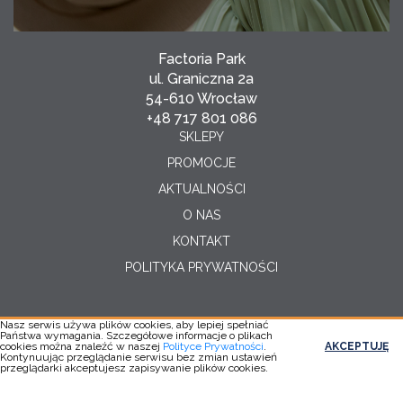
Factoria Park
ul. Graniczna 2a
54-610 Wrocław
+48 717 801 086
SKLEPY
PROMOCJE
AKTUALNOŚCI
O NAS
KONTAKT
POLITYKA PRYWATNOŚCI
Nasz serwis używa plików cookies, aby lepiej spełniać
Państwa wymagania. Szczegółowe informacje o plikach
Copyright © 2026
cookies można znaleźć w naszej
Polityce Prywatności
.
AKCEPTUJĘ
Realizacja:
YC
Kontynuując przeglądanie serwisu bez zmian ustawień
przeglądarki akceptujesz zapisywanie plików cookies.