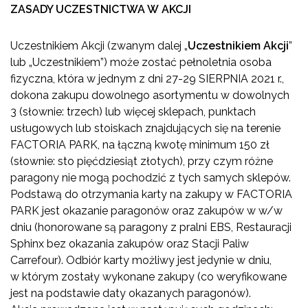
ZASADY UCZESTNICTWA W AKCJI
Uczestnikiem Akcji (zwanym dalej „
Uczestnikiem Akcji
”
lub „Uczestnikiem”) może zostać pełnoletnia osoba
fizyczna, która w jednym z dni 27-29 SIERPNIA 2021 r.,
dokona zakupu dowolnego asortymentu w dowolnych
3 (słownie: trzech) lub więcej sklepach, punktach
usługowych lub stoiskach znajdujących się na terenie
FACTORIA PARK, na łączną kwotę minimum 150 zł
(słownie: sto pięćdziesiąt złotych), przy czym różne
paragony nie mogą pochodzić z tych samych sklepów.
Podstawą do otrzymania karty na zakupy w FACTORIA
PARK jest okazanie paragonów oraz zakupów w w/w
dniu (honorowane są paragony z pralni EBS, Restauracji
Sphinx bez okazania zakupów oraz Stacji Paliw
Carrefour). Odbiór karty możliwy jest jedynie w dniu,
w którym zostały wykonane zakupy (co weryfikowane
jest na podstawie daty okazanych paragonów).