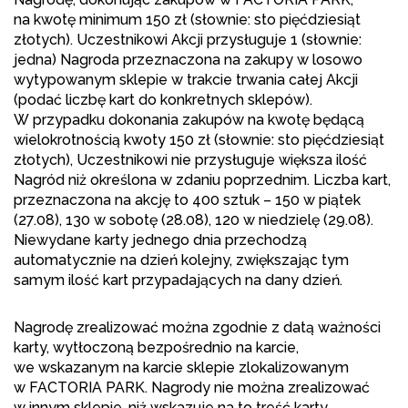
na kwotę minimum 150 zł (słownie: sto pięćdziesiąt
złotych). Uczestnikowi Akcji przysługuje 1 (słownie:
jedna) Nagroda przeznaczona na zakupy w losowo
wytypowanym sklepie w trakcie trwania całej Akcji
(podać liczbę kart do konkretnych sklepów).
W przypadku dokonania zakupów na kwotę będącą
wielokrotnością kwoty 150 zł (słownie: sto pięćdziesiąt
złotych), Uczestnikowi nie przysługuje większa ilość
Nagród niż określona w zdaniu poprzednim. Liczba kart,
przeznaczona na akcję to 400 sztuk – 150 w piątek
(27.08), 130 w sobotę (28.08), 120 w niedzielę (29.08).
Niewydane karty jednego dnia przechodzą
automatycznie na dzień kolejny, zwiększając tym
samym ilość kart przypadających na dany dzień.
Nagrodę zrealizować można zgodnie z datą ważności
karty, wytłoczoną bezpośrednio na karcie,
we wskazanym na karcie sklepie zlokalizowanym
w FACTORIA PARK. Nagrody nie można zrealizować
w innym sklepie, niż wskazuje na to treść karty.