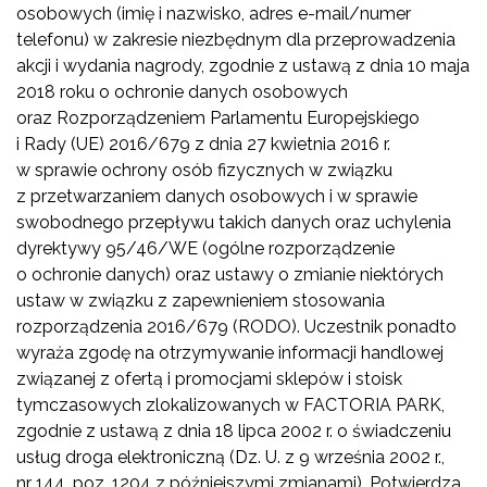
osobowych (imię i nazwisko, adres e-mail/numer
telefonu) w zakresie niezbędnym dla przeprowadzenia
akcji i wydania nagrody, zgodnie z ustawą z dnia 10 maja
2018 roku o ochronie danych osobowych
oraz Rozporządzeniem Parlamentu Europejskiego
i Rady (UE) 2016/679 z dnia 27 kwietnia 2016 r.
w sprawie ochrony osób fizycznych w związku
z przetwarzaniem danych osobowych i w sprawie
swobodnego przepływu takich danych oraz uchylenia
dyrektywy 95/46/WE (ogólne rozporządzenie
o ochronie danych) oraz ustawy o zmianie niektórych
ustaw w związku z zapewnieniem stosowania
rozporządzenia 2016/679 (RODO). Uczestnik ponadto
wyraża zgodę na otrzymywanie informacji handlowej
związanej z ofertą i promocjami sklepów i stoisk
tymczasowych zlokalizowanych w FACTORIA PARK,
zgodnie z ustawą z dnia 18 lipca 2002 r. o świadczeniu
usług droga elektroniczną (Dz. U. z 9 września 2002 r.,
nr 144, poz. 1204 z późniejszymi zmianami). Potwierdza