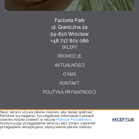
Factoria Park
ul. Graniczna 2a
54-610 Wrocław
+48 717 801 086
SKLEPY
PROMOCJE
AKTUALNOŚCI
O NAS
KONTAKT
POLITYKA PRYWATNOŚCI
Nasz serwis używa plików cookies, aby lepiej spełniać
Państwa wymagania. Szczegółowe informacje o plikach
Copyright © 2026
cookies można znaleźć w naszej
Polityce Prywatności
.
AKCEPTUJĘ
Realizacja:
YC
Kontynuując przeglądanie serwisu bez zmian ustawień
przeglądarki akceptujesz zapisywanie plików cookies.