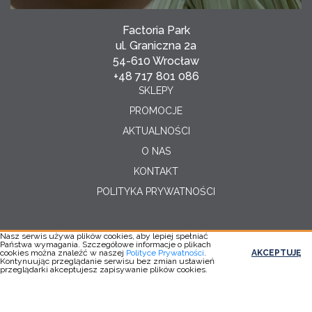
Factoria Park
ul. Graniczna 2a
54-610 Wrocław
+48 717 801 086
SKLEPY
PROMOCJE
AKTUALNOŚCI
O NAS
KONTAKT
POLITYKA PRYWATNOŚCI
Nasz serwis używa plików cookies, aby lepiej spełniać
Państwa wymagania. Szczegółowe informacje o plikach
Copyright © 2026
cookies można znaleźć w naszej
Polityce Prywatności
.
AKCEPTUJĘ
Realizacja:
YC
Kontynuując przeglądanie serwisu bez zmian ustawień
przeglądarki akceptujesz zapisywanie plików cookies.