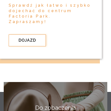
Sprawdź jak łatwo i szybko
dojechać do centrum
Factoria Park.
Zapraszamy!
DOJAZD
Do zobaczenia