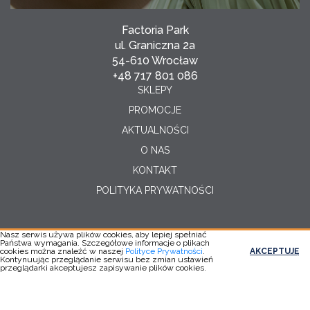
Factoria Park
ul. Graniczna 2a
54-610 Wrocław
+48 717 801 086
SKLEPY
PROMOCJE
AKTUALNOŚCI
O NAS
KONTAKT
POLITYKA PRYWATNOŚCI
Nasz serwis używa plików cookies, aby lepiej spełniać
Państwa wymagania. Szczegółowe informacje o plikach
Copyright © 2026
cookies można znaleźć w naszej
Polityce Prywatności
.
AKCEPTUJĘ
Realizacja:
YC
Kontynuując przeglądanie serwisu bez zmian ustawień
przeglądarki akceptujesz zapisywanie plików cookies.