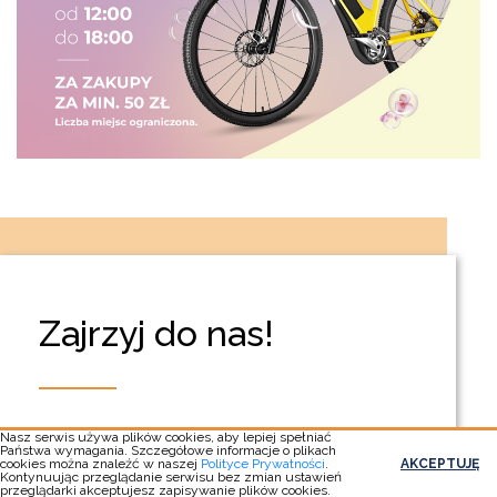
Zajrzyj do nas!
Sprawdź jak łatwo i szybko
Nasz serwis używa plików cookies, aby lepiej spełniać
Państwa wymagania. Szczegółowe informacje o plikach
dojechać do centrum
cookies można znaleźć w naszej
Polityce Prywatności
.
AKCEPTUJĘ
Kontynuując przeglądanie serwisu bez zmian ustawień
Factoria Park.
przeglądarki akceptujesz zapisywanie plików cookies.