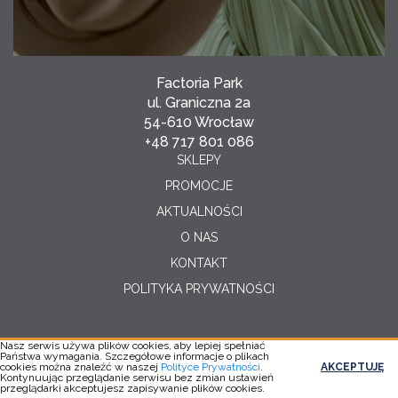
Factoria Park
ul. Graniczna 2a
54-610 Wrocław
+48 717 801 086
SKLEPY
PROMOCJE
AKTUALNOŚCI
O NAS
KONTAKT
POLITYKA PRYWATNOŚCI
Nasz serwis używa plików cookies, aby lepiej spełniać
Państwa wymagania. Szczegółowe informacje o plikach
Copyright © 2026
cookies można znaleźć w naszej
Polityce Prywatności
.
AKCEPTUJĘ
Realizacja:
YC
Kontynuując przeglądanie serwisu bez zmian ustawień
przeglądarki akceptujesz zapisywanie plików cookies.