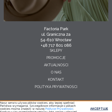
Factoria Park
ul. Graniczna 2a
54-610 Wrocław
+48 717 801 086
SKLEPY
PROMOCJE
AKTUALNOŚCI
O NAS
KONTAKT
POLITYKA PRYWATNOŚCI
Nasz serwis używa plików cookies, aby lepiej spełniać
Państwa wymagania. Szczegółowe informacje o plikach
Copyright © 2026
cookies można znaleźć w naszej
Polityce Prywatności
.
AKCEPTUJĘ
Realizacja:
YC
Kontynuując przeglądanie serwisu bez zmian ustawień