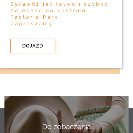
Sprawdź jak łatwo i szybko
dojechać do centrum
Factoria Park.
Zapraszamy!
DOJAZD
Do zobaczenia