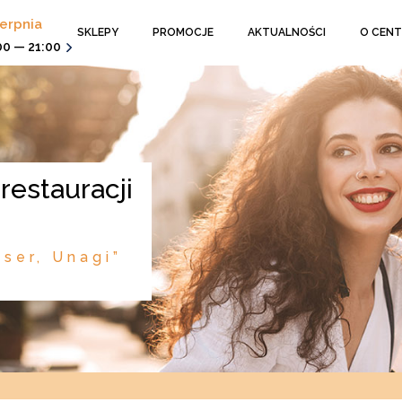
ierpnia
SKLEPY
PROMOCJE
AKTUALNOŚCI
O CEN
00 — 21:00
 ser, Unagi”