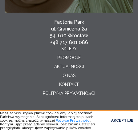
Factoria Park
ul. Graniczna 2a
54-610 Wrocław
+48 717 801 086
SKLEPY
PROMOCJE
AKTUALNOŚCI
O NAS
KONTAKT
POLITYKA PRYWATNOŚCI
Nasz serwis używa plików cookies, aby lepiej spełniać
Państwa wymagania. Szczegółowe informacje o plikach
Copyright © 2026
cookies można znaleźć w naszej
Polityce Prywatności
.
AKCEPTUJĘ
Realizacja:
YC
Kontynuując przeglądanie serwisu bez zmian ustawień
przeglądarki akceptujesz zapisywanie plików cookies.