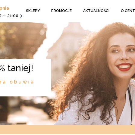
rpnia
SKLEPY
PROMOCJE
AKTUALNOŚCI
O CEN
0 — 21:00
 taniej!
ra obuwia