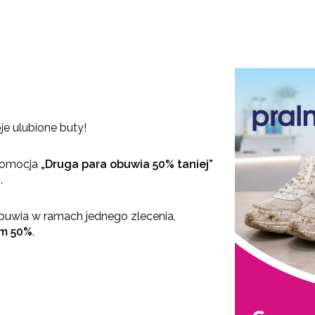
e ulubione buty!
promocja
„Druga para obuwia 50% taniej”
S
.
uwia w ramach jednego zlecenia,
em 50%
.