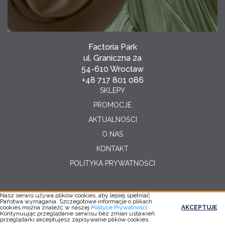
Factoria Park
ul. Graniczna 2a
54-610 Wrocław
+48 717 801 086
SKLEPY
PROMOCJE
AKTUALNOŚCI
O NAS
KONTAKT
POLITYKA PRYWATNOŚCI
Nasz serwis używa plików cookies, aby lepiej spełniać
Państwa wymagania. Szczegółowe informacje o plikach
Copyright © 2026
cookies można znaleźć w naszej
Polityce Prywatności
.
AKCEPTUJĘ
Realizacja:
YC
Kontynuując przeglądanie serwisu bez zmian ustawień
przeglądarki akceptujesz zapisywanie plików cookies.