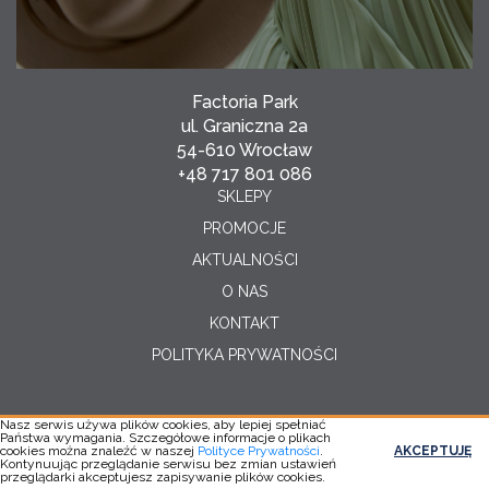
Factoria Park
ul. Graniczna 2a
54-610 Wrocław
+48 717 801 086
SKLEPY
PROMOCJE
AKTUALNOŚCI
O NAS
KONTAKT
POLITYKA PRYWATNOŚCI
Nasz serwis używa plików cookies, aby lepiej spełniać
Państwa wymagania. Szczegółowe informacje o plikach
Copyright © 2026
cookies można znaleźć w naszej
Polityce Prywatności
.
AKCEPTUJĘ
Realizacja:
YC
Kontynuując przeglądanie serwisu bez zmian ustawień
przeglądarki akceptujesz zapisywanie plików cookies.