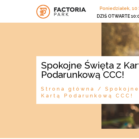
Poniedziałek, 10 
DZIŚ OTWARTE
10:
Spokojne Święta z Kartą
Podarunkową CCC!
Strona główna
/
Spokojne
Kartą Podarunkową CCC!