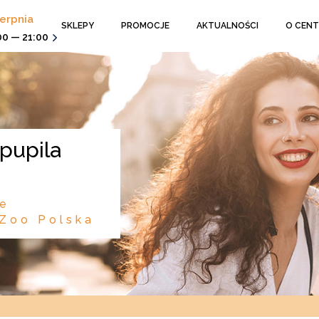
ierpnia
SKLEPY
PROMOCJE
AKTUALNOŚCI
O CEN
00 — 21:00
ce
 Zoo Polska