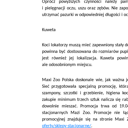
Oprócz powyższych czynności należy pam
i pielęgnacji oczu, uszu oraz zębów. Nie z
utrzymać pazurki w odpowiedniej długości i o
Kuweta
Koci lokatorzy muszą mieć zapewniony stały dos
powinna być dostosowana do rozmiarów pup
jest również jej lokalizacja. Kuweta po
ale odosobnionym miejscu.
Maxi Zoo Polska doskonale wie, jak ważna je
Sieć przygotowała specjalną promocję, która
szampony, szczotki i grzebienie, higiena koc
zakupie minimum trzech sztuk nalicza się r
dowolnie mieszać. Promocja trwa od 19.04
stacjonarnych Mazi Zoo. Promocje nie łąc
promocyjnej znajduje się na stronie Maxi
oferty/sklepy-stacjonarne/
.