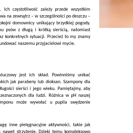
Ich częstotliwość zależy przede wszystkim
stwa na zewnątrz – w szczególności po deszczu –
pokojni domownicy unikający brzydkiej pogody.
ku psów z długą i krótką sierścią, natomiast
az konkretnych sytuacji. Przecież to my znamy
zafundować naszemu przyjacielowi mycie.
luczowy jest ich skład. Powinniśmy unikać
akich jak parabeny lub dioksan. Szampony dla
ugości sierści i jego wieku. Pamiętajmy, aby
eznaczonych dla ludzi. Różnica w pH naszej
szamponu może wywołać u pupila swędzenie
gę inne pielęgnacyjne aktywności, takie jak
 a nawet strzyżenie. Dzięki temu kompleksowo