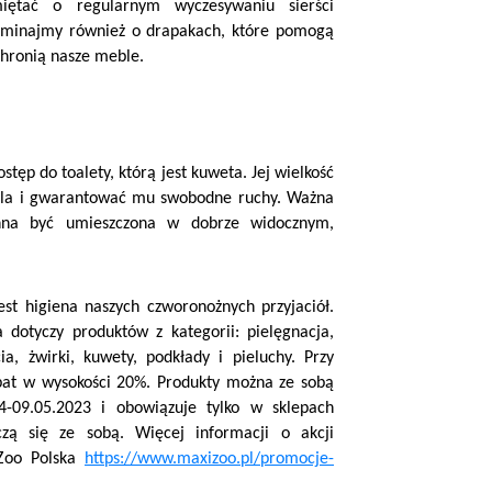
iętać o regularnym wyczesywaniu sierści
apominajmy również o drapakach, które pomogą
chronią nasze meble.
tęp do toalety, którą jest kuweta. Jej wielkość
ila i gwarantować mu swobodne ruchy. Ważna
winna być umieszczona w dobrze widocznym,
st higiena naszych czworonożnych przyjaciół.
 dotyczy produktów z kategorii: pielęgnacja,
ia, żwirki, kuwety, podkłady i pieluchy. Przy
abat w wysokości
20%.
Produkty można ze sobą
-09.05.2023 i obowiązuje tylko w sklepach
zą się ze sobą. Więcej informacji o akcji
 Zoo Polska
https://www.maxizoo.pl/promocje-