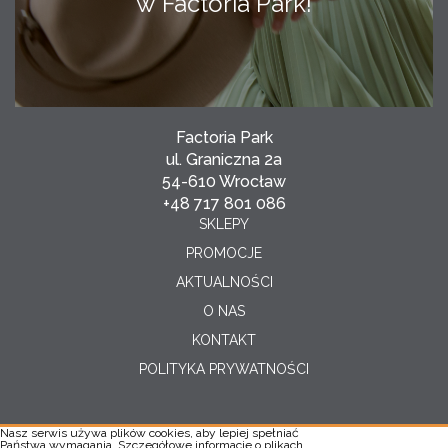
w Factoria Park!
Factoria Park
ul. Graniczna 2a
54-610 Wrocław
+48 717 801 086
SKLEPY
PROMOCJE
AKTUALNOŚCI
O NAS
KONTAKT
POLITYKA PRYWATNOŚCI
Nasz serwis używa plików cookies, aby lepiej spełniać
Państwa wymagania. Szczegółowe informacje o plikach