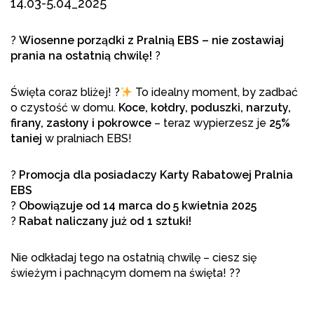
14.03-5.04_2025
?
Wiosenne porządki z Pralnią EBS – nie zostawiaj
prania na ostatnią chwilę!
?
Święta coraz bliżej! ?
To idealny moment, by zadbać
o czystość w domu.
Koce, kołdry, poduszki, narzuty,
firany, zasłony i pokrowce
– teraz wypierzesz je
25%
taniej
w pralniach EBS!
?
Promocja dla posiadaczy Karty Rabatowej Pralnia
EBS
?
Obowiązuje od 14 marca do 5 kwietnia 2025
?
Rabat naliczany już od 1 sztuki!
Nie odkładaj tego na ostatnią chwilę – ciesz się
świeżym i pachnącym domem na święta! ??