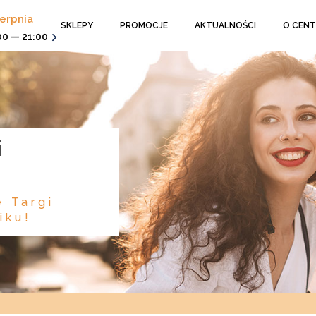
ierpnia
SKLEPY
PROMOCJE
AKTUALNOŚCI
O CEN
00 — 21:00
e Targi
iku!