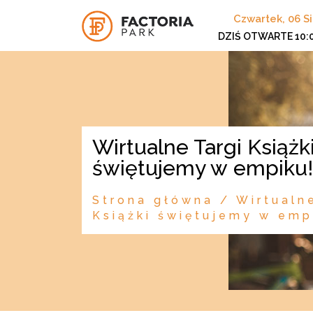
Czwartek, 06 S
DZIŚ OTWARTE
10:
Wirtualne Targi Książki
świętujemy w empiku!
Strona główna
/
Wirtualn
Książki świętujemy w emp