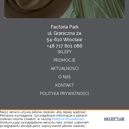
Factoria Park
ul. Graniczna 2a
54-610 Wrocław
+48 717 801 086
SKLEPY
PROMOCJE
AKTUALNOŚCI
O NAS
KONTAKT
POLITYKA PRYWATNOŚCI
Nasz serwis używa plików cookies, aby lepiej spełniać
Państwa wymagania. Szczegółowe informacje o plikach
Copyright © 2026
cookies można znaleźć w naszej
Polityce Prywatności
.
AKCEPTUJĘ
Realizacja:
YC
Kontynuując przeglądanie serwisu bez zmian ustawień
przeglądarki akceptujesz zapisywanie plików cookies.