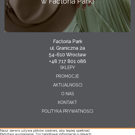
w Factoria Park!
Factoria Park
ul. Graniczna 2a
54-610 Wrocław
+48 717 801 086
SKLEPY
PROMOCJE
AKTUALNOŚCI
O NAS
KONTAKT
POLITYKA PRYWATNOŚCI
Nasz serwis używa plików cookies, aby lepiej spełniać
Państwa wymagania. Szczegółowe informacje o plikach