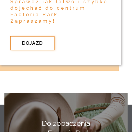
Sprawdź jak łatwo i szybko
dojechać do centrum
Factoria Park.
Zapraszamy!
DOJAZD
Do zobaczenia